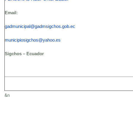
Email:
gadmunicipal@gadmsigchos.gob.ec
municipiosigchos@yahoo.es
Sigchos – Ecuador
&n