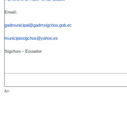
Email:
gadmunicipal@gadmsigchos.gob.ec
municipiosigchos@yahoo.es
Sigchos – Ecuador
&n