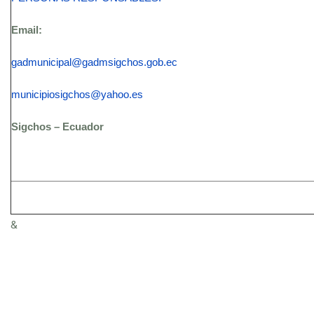
Email:
gadmunicipal@gadmsigchos.gob.ec
municipiosigchos@yahoo.es
Sigchos – Ecuador
&