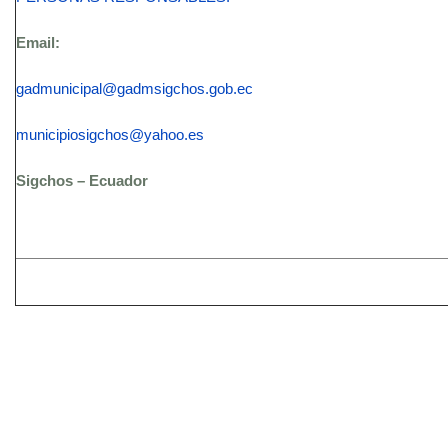
Email:
gadmunicipal@gadmsigchos.gob.ec
municipiosigchos@yahoo.es
Sigchos – Ecuador