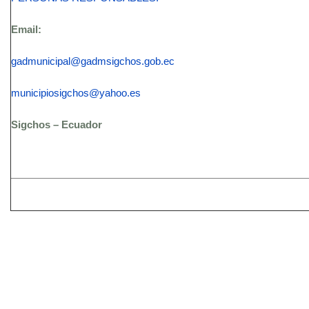
Email:
gadmunicipal@gadmsigchos.gob.ec
municipiosigchos@yahoo.es
Sigchos – Ecuador