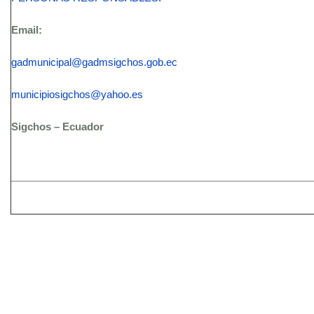
Email:
gadmunicipal@gadmsigchos.gob.ec
municipiosigchos@yahoo.es
Sigchos – Ecuador