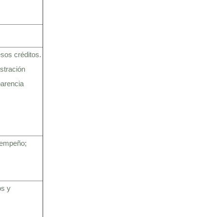
esos créditos.
stración
parencia
esempeño;
os y