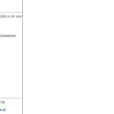
pública de que
cionarios
 la
ocal