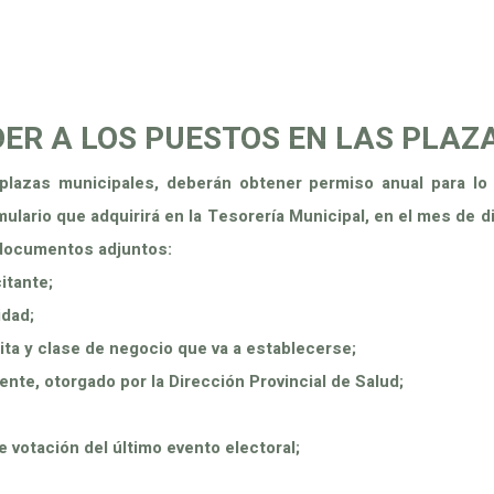
INICIO
MUNICIPALIDAD
TRANSPARENCIA
ER A LOS PUESTOS EN LAS PLAZ
lazas municipales, deberán obtener permiso anual para lo q
mulario que adquirirá en la Tesorería Municipal, en el mes de 
y documentos
adjuntos:
itante;
idad;
ta y clase de negocio que va a establecerse;
ente, otorgado por la Dirección Provincial de Salud;
e votación del último evento electoral;