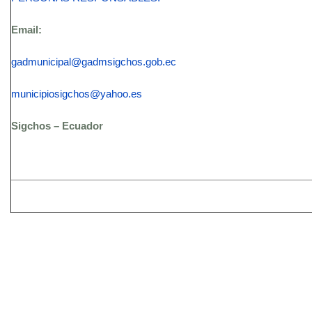
Email:
gadmunicipal@gadmsigchos.gob.ec
municipiosigchos@yahoo.es
Sigchos – Ecuador